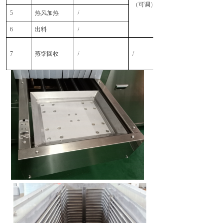
（可调）
5
热风加热
/
6
出料
/
7
蒸馏回收
/
/