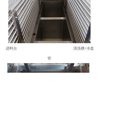
进料台 清洗槽+冷盘
管