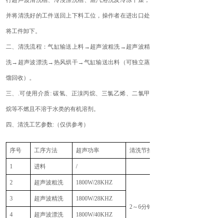
行超声波清洗槽、冷浸漂洗槽、蒸汽浴洗及冷冻干燥，
并将清洗好的工件送回上下料工位，操作者在进出口处
将工件卸下。
二、清洗流程：气缸输送上料→超声波粗洗→超声波精
洗→超声波漂洗→热风烘干→气缸输送出料（可独立蒸
馏回收）。
三、.可使用介质: 碳氢、正溴丙烷、三氯乙烯、二氯甲
烷等不燃且不溶于水类的有机溶剂。
四、清洗工艺参数:（仅供参考）
序号
工序方法
超声功率
清洗节拍
1
进料
/
2
超声波粗洗
1800W/28KHZ
3
超声波精洗
1800W/28KHZ
2～6分钟
4
超声波漂洗
1800W/40KHZ