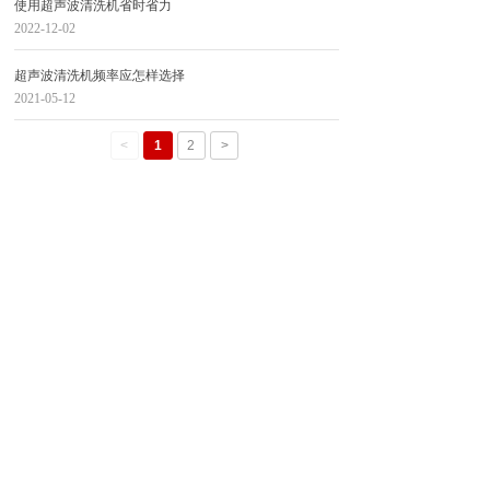
使用超声波清洗机省时省力
2022-12-02
超声波清洗机频率应怎样选择
2021-05-12
<
1
2
>
苏州英菲腾超声科技有限公司
0512-66389991
地址：苏州市吴中区胥口镇合丰路306号2栋
热线：0512-66389991
邮箱：yftcsb@126.com
Copyright ©2000-2024