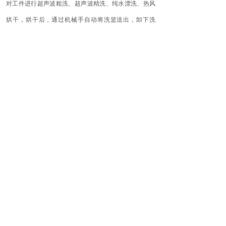
对工件进行超声波粗洗、超声波精洗、纯水漂洗、热风
烘干，烘干后，通过机械手自动将洗篮送出，卸下洗
篮，取出工件即完成整个清洗过程。
上一个：
全自动冲压件清洗机
下一个：
单臂半封闭气相式超声......
苏州英菲腾超声科技有限公司
0512-66389991
地址：苏州市吴中区胥口镇合丰路306号2栋
热线：0512-66389991
邮箱：yftcsb@126.com
Copyright ©2000-2024
苏州英菲腾超声科技有限公司 版权所有
备案号：苏ICP备15019961号-1