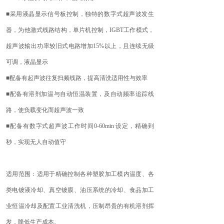
■采用液晶显示信号板控制，独特的数字式超声波发生
器，为他激式线路结构，单片机控制，IGBT工作模式，
超声波输出功率较旧式电路增加15%以上，且连续无级
可调，液晶显示
■配备有起声波往复扫频线路，提高清洗适用性与效率
■配备有溶剂加温与自动恒温装置，及自动频率追踪线
路，使负载变化而超声波一致
■配备有数字式超声波工作时间0-60min 设定，精确到
秒，实现无人自动值守
适用范围：适用于精确控制各种塑胶加工模内温度、各
类电镀液冷却、真空镀膜、油压系统的冷却、食品加工
业恒温冷却及配置工业清洗机，压制昂贵的有机溶剂挥
发，降低生产成本。