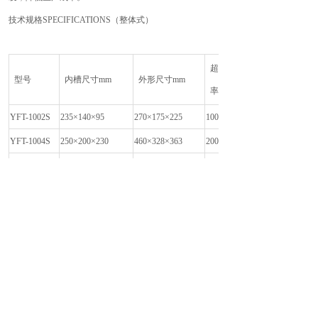
技术规格SPECIFICATIONS（整体式）
超声功
型号
内槽尺寸mm
外形尺寸mm
率W
YFT-1002S
235×140×95
270×175×225
100
YFT-1004S
250×200×230
460×328×363
200
YFT-1006S
290×200×230
500×328×363
300
380×290×300
YFT-1012S
660×400×600
600
470×330×360
YFT-1018S
750×550×660
900
600×400×400
YFT-1024S
880×550×695
1200
600×500×400
YFT-1030S
880×650×695
1500
650×500×440
YFT-1036S
930×650×695
1800
YFT-1042S
650×550×500
930×700×745
2100